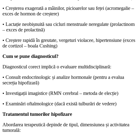
• Creșterea exagerată a mâinilor, picioarelor sau feței (acromegalie –
exces de hormon de creștere)
• Lactație neobișnuită sau cicluri menstruale neregulate (prolactinom
– exces de prolactină)
• Creștere rapidă în greutate, vergeturi violacee, hipertensiune (exces
de cortizol – boala Cushing)
Cum se pune diagnosticul?
Diagnosticul corect implică o evaluare multidisciplinară:
• Consult endocrinologic și analize hormonale (pentru a evalua
secreția hipofizară)
• Investigații imagistice (RMN cerebral – metoda de elecție)
• Examinări oftalmologice (dacă există tulburări de vedere)
Tratamentul tumorilor hipofizare
Abordarea terapeutică depinde de tipul, dimensiunea și activitatea
tumorală: