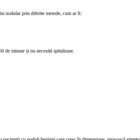
lui nodular prin diferite metode, cum ar fi:
0 de minute și nu necesită spitalizare.
 pacienții cu noduli benigni care cresc în dimensiune, provoacă simptome