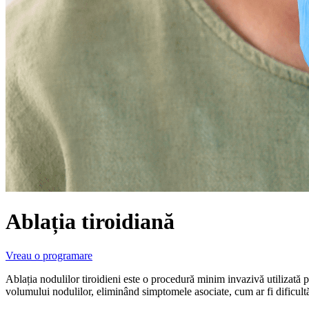
Ablația tiroidiană
Vreau o programare
Ablația nodulilor tiroidieni este o procedură minim invazivă utilizată p
volumului nodulilor, eliminând simptomele asociate, cum ar fi dificultăți