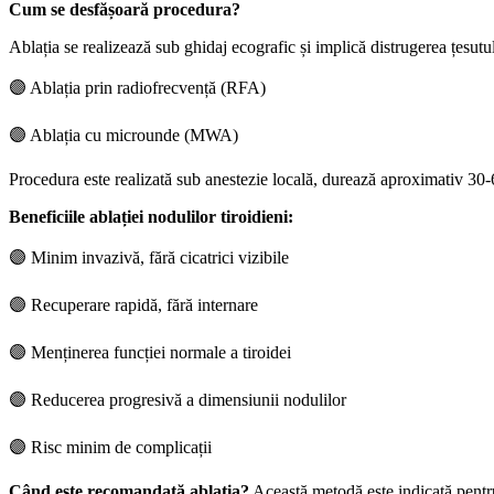
Cum se desfășoară procedura?
Ablația se realizează sub ghidaj ecografic și implică distrugerea țesutu
🟣 Ablația prin radiofrecvență (RFA)
🟣 Ablația cu microunde (MWA)
Procedura este realizată sub anestezie locală, durează aproximativ 30-6
Beneficiile ablației nodulilor tiroidieni:
🟣 Minim invazivă, fără cicatrici vizibile
🟣 Recuperare rapidă, fără internare
🟣 Menținerea funcției normale a tiroidei
🟣 Reducerea progresivă a dimensiunii nodulilor
🟣 Risc minim de complicații
Când este recomandată ablația?
Această metodă este indicată pentru