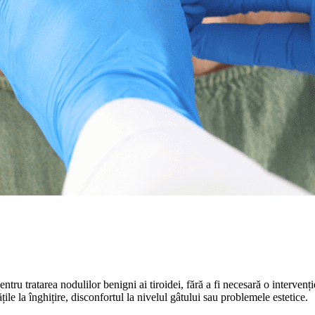
entru tratarea nodulilor benigni ai tiroidei, fără a fi necesară o interve
le la înghițire, disconfortul la nivelul gâtului sau problemele estetice.