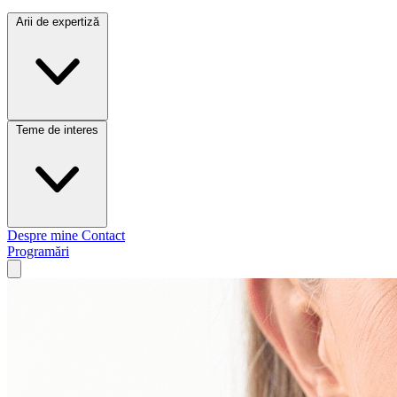
Arii de expertiză
Teme de interes
Despre mine
Contact
Programări
Open main menu