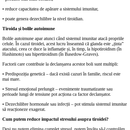
• reduce capacitatea de apărare a sistemului imunitar,
• poate genera dezechilibre la nivel tiroidian.
Tiroida și bolile autoimune
Bolile autoimune apar atunci când sistemul imunitar atacă propriile
celule. În cazul tiroidei, acest lucru înseamnă că glanda este „ținta”
atacului, ceea ce duce la inflamație și, în timp, la hipotiroidism (în
Hashimoto) sau hipertiroidism (în Basedow-Graves).
Factorii care contribuie la declanșarea acestor boli sunt multipli:
• Predispoziția genetică – dacă există cazuri în familie, riscul este
mai mare.
• Stresul emoțional prelungit – evenimente traumatizante sau
perioade lungi de tensiune pot acționa ca factor declanșator.
• Dezechilibre hormonale sau infecții – pot stimula sistemul imunitar
să reacționeze exagerat.
Cum putem reduce impactul stresului asupra tiroidei?
Deși nu putem elimina complet stresul, putem învăța să-l controlăm.