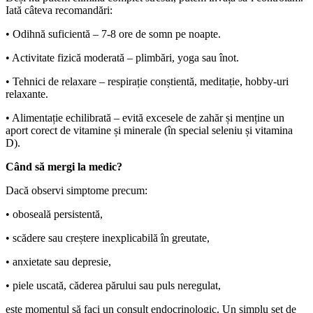
Iată câteva recomandări:
• Odihnă suficientă – 7-8 ore de somn pe noapte.
• Activitate fizică moderată – plimbări, yoga sau înot.
• Tehnici de relaxare – respirație conștientă, meditație, hobby-uri
relaxante.
• Alimentație echilibrată – evită excesele de zahăr și menține un
aport corect de vitamine și minerale (în special seleniu și vitamina
D).
Când să mergi la medic?
Dacă observi simptome precum:
• oboseală persistentă,
• scădere sau creștere inexplicabilă în greutate,
• anxietate sau depresie,
• piele uscată, căderea părului sau puls neregulat,
este momentul să faci un consult endocrinologic. Un simplu set de